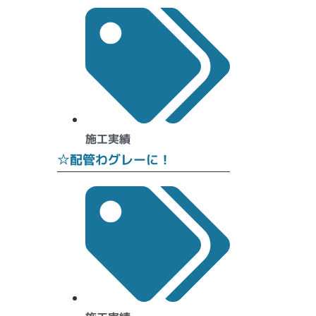
施工実績
☆配管わグレーに！